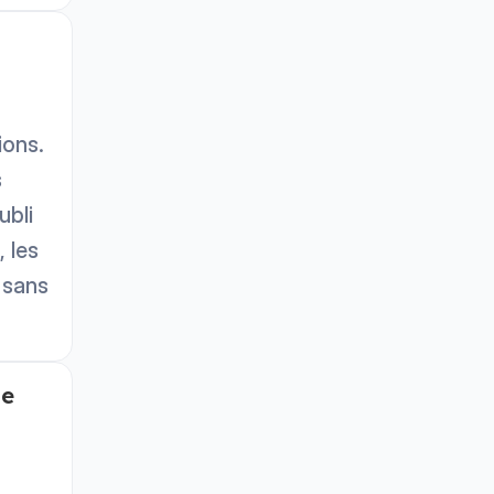
ions.
s
ubli
, les
 sans
de