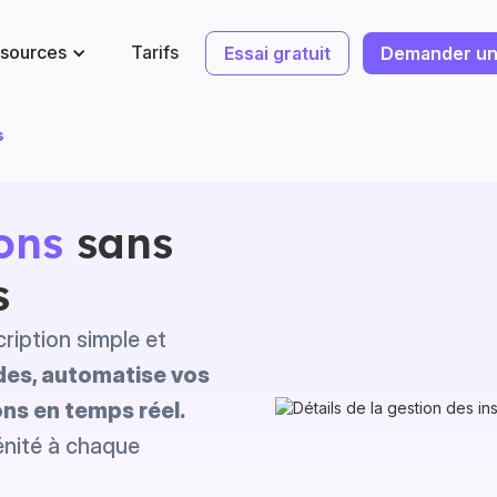
sources
Tarifs
Essai gratuit
Demander u
s
ions
sans
s
cription simple et
es, automatise vos
ons en temps réel.
rénité à chaque