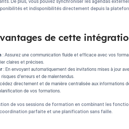
ants. De plus, vous pouvez synchroniser les agendas externe
onibilités et indisponibilités directement depuis la platefo
avantages de cette intégratio
n
: Assurez une communication fluide et efficace avec vos forma
er claires et précises.
ur
: En envoyant automatiquement des invitations mises à jour av
s risques d'erreurs et de malentendus.
cédez directement et de manière centralisée aux informations de
 planification de vos formations.
stion de vos sessions de formation en combinant les foncti
ordination parfaite et une planification sans faille.