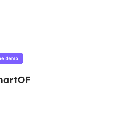
ne démo
SmartOF