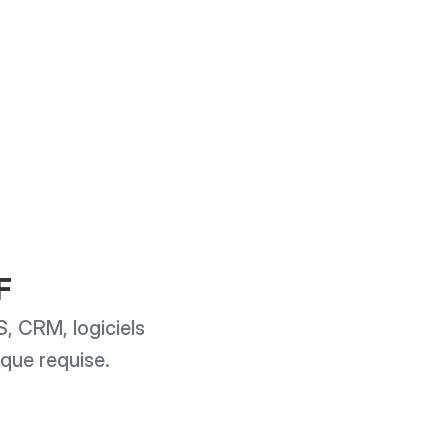
F
, CRM, logiciels
ique requise.