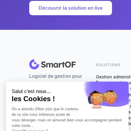
Découvrir la solution en live
SOLUTIONS
Logiciel de gestion pour
Gestion administ
Émargements num
organismes de formation
Évaluation de la 
Facturation en q
Logiciel Qualiopi
CRM et pilotage
Planification de
Formulaires d'ins
Générateur de de