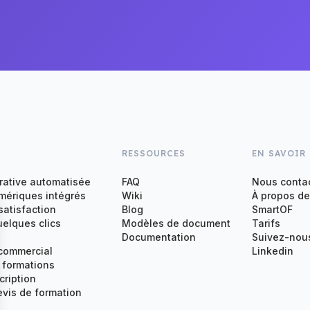
RESSOURCES
EN SAVOIR
rative automatisée
FAQ
Nous conta
ériques intégrés
Wiki
À propos de
satisfaction
Blog
SmartOF
uelques clics
Modèles de document
Tarifs
Documentation
Suivez-nous
 commercial
Linkedin
s formations
cription
vis de formation