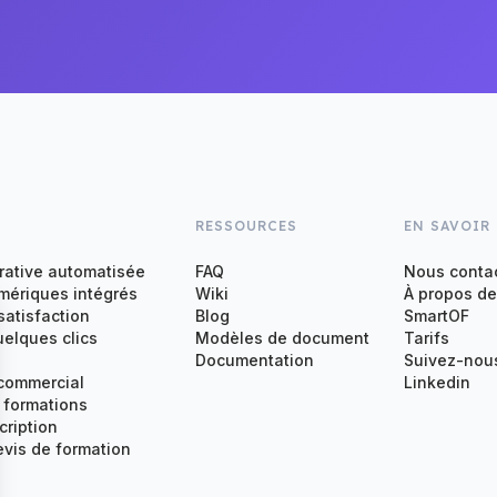
RESSOURCES
EN SAVOIR
rative automatisée
FAQ
Nous conta
ériques intégrés
Wiki
À propos de
satisfaction
Blog
SmartOF
uelques clics
Modèles de document
Tarifs
Documentation
Suivez-nous
 commercial
Linkedin
s formations
cription
vis de formation