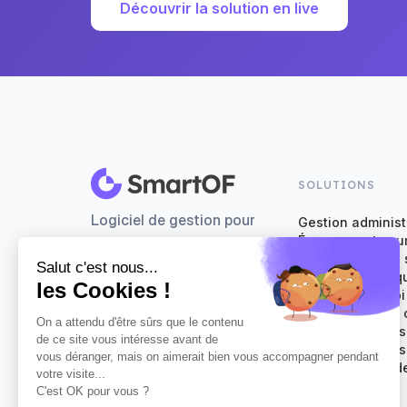
Découvrir la solution en live
SOLUTIONS
Logiciel de gestion pour
Gestion administ
Émargements num
organismes de formation
Évaluation de la 
Facturation en q
Logiciel Qualiopi
CRM et pilotage
Planification de
Formulaires d'ins
Générateur de de
La certification qualité a été