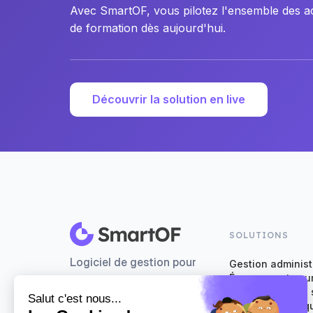
Avec SmartOF, vous pilotez l'ensemble des act
de formation dès aujourd'hui.
Découvrir la solution en live
SOLUTIONS
Logiciel de gestion pour
Gestion administ
Émargements num
organismes de formation
Évaluation de la 
Facturation en q