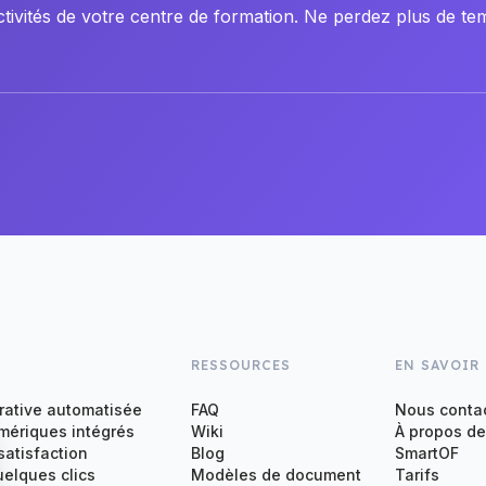
ivités de votre centre de formation. Ne perdez plus de tem
RESSOURCES
EN SAVOIR
rative automatisée
FAQ
Nous conta
ériques intégrés
Wiki
À propos de
satisfaction
Blog
SmartOF
uelques clics
Modèles de document
Tarifs